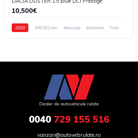
DACIA DUSTER 1.5 Blue DCI Prestige
10,500€
2020
200,923 km
Manuala
Motorina
Fata
Dealer de autovehicule rulate
0040
729 155 516
vanzari@autovebrulate.ro