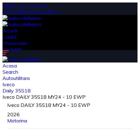
0040 729 155 516
vanzari@autovebrulate.ro
Acasă
Caută
Showroom
Contact
Acasa
Search
Autoutilitara
Iveco
Daily 35S18
Iveco DAILY 35S18 MY24 - 10 EWP
Iveco DAILY 35S18 MY24 - 10 EWP
2026
Motorina