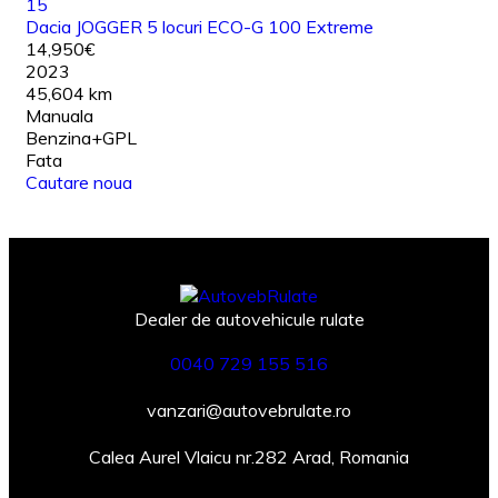
15
Dacia JOGGER 5 locuri ECO-G 100 Extreme
14,950€
2023
45,604 km
Manuala
Benzina+GPL
Fata
Cautare noua
Dealer de autovehicule rulate
0040 729 155 516
vanzari@autovebrulate.ro
Calea Aurel Vlaicu nr.282 Arad, Romania