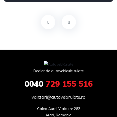
Dealer de autovehicule rulate
0040
729 155 516
vanzari@autovebrulate.ro
Calea Aurel Vlaicu nr.282

Arad, Romania