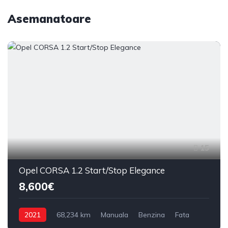
Asemanatoare
15
Opel CORSA 1.2 Start/Stop Elegance
8,600€
2021
68,234 km
Manuala
Benzina
Fata