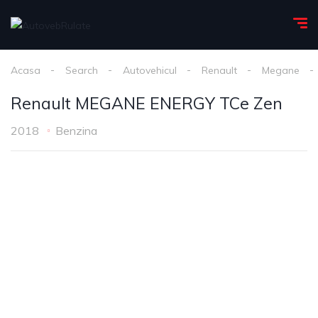
Acasa
Search
Autovehicul
Renault
Megane
Renault MEGANE ENERGY TCe Zen
2018
Benzina
1
/
13