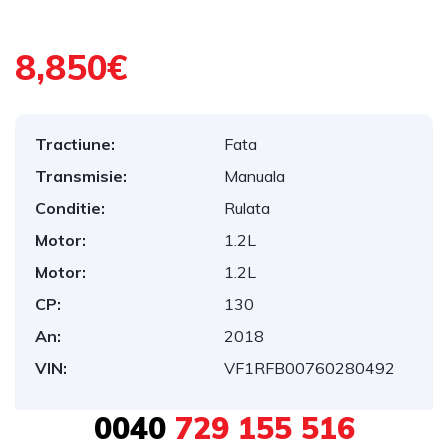
8,850€
Tractiune:
Fata
Transmisie:
Manuala
Conditie:
Rulata
Motor:
1.2L
Motor:
1.2L
CP:
130
An:
2018
VIN:
VF1RFB00760280492
0040
729 155 516