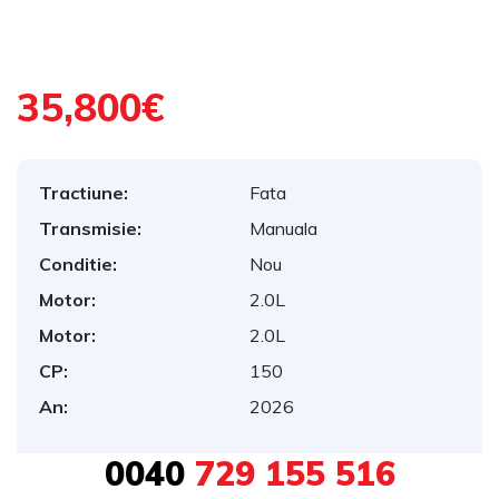
1
/
10
35,800€
Tractiune:
Fata
Transmisie:
Manuala
Conditie:
Nou
Motor:
2.0L
Motor:
2.0L
CP:
150
An:
2026
0040
729 155 516