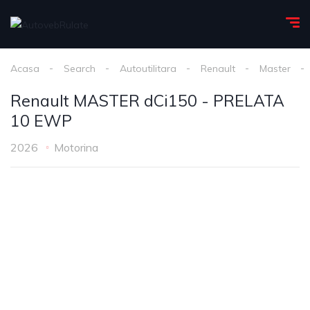
Acasa
Search
Autoutilitara
Renault
Master
Renault MASTER dCi150 - PRELATA
10 EWP
2026
Motorina