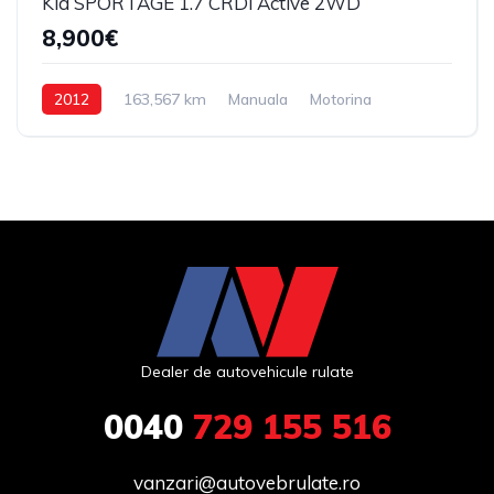
Kia SPORTAGE 1.7 CRDi Active 2WD
8,900€
2012
163,567 km
Manuala
Motorina
Dealer de autovehicule rulate
0040
729 155 516
vanzari@autovebrulate.ro