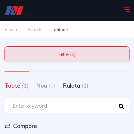
Acasa
Search
Latitude
Filtre (1)
Toate
(1)
Nou
(0)
Rulata
(1)
Compare