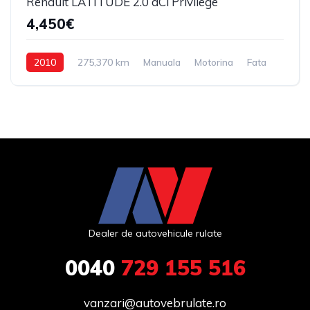
Renault LATITUDE 2.0 dCi Privilege
4,450€
2010
275,370 km
Manuala
Motorina
Fata
Dealer de autovehicule rulate
0040
729 155 516
vanzari@autovebrulate.ro