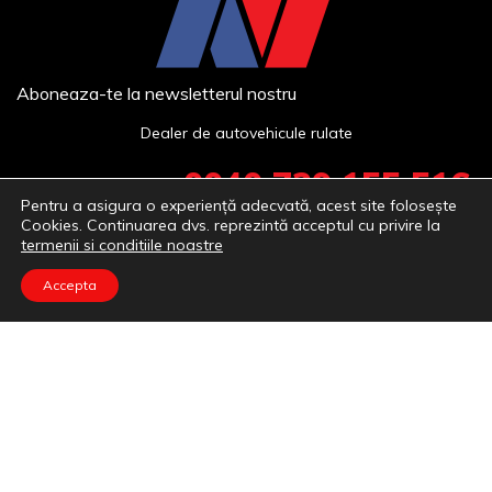
Aboneaza-te la newsletterul nostru
Dealer de autovehicule rulate
0040 729 155 516
Pentru a asigura o experiență adecvată, acest site folosește
vanzari@autovebrulate.ro
Cookies. Continuarea dvs. reprezintă acceptul cu privire la
termenii si conditiile noastre
Calea Aurel Vlaicu nr.282

Accepta
Arad, Romania
Copyright © 2021. All rights reserved.